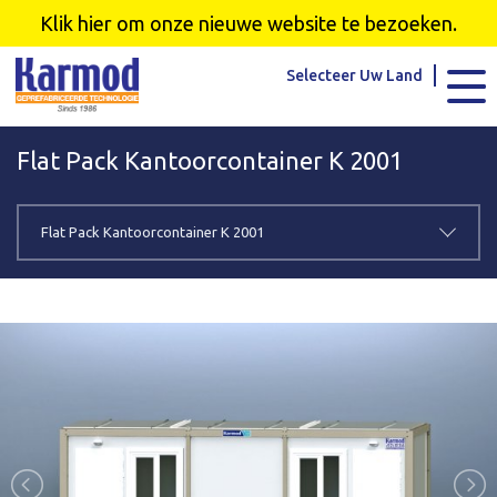
Karmod Global
Karmod Türkiye
Klik hier om onze nieuwe website te bezoeken.
Karmod العربية
Karmod Pусский
Selecteer Uw Land
Karmod Português
Karmod Español
Flat Pack Kantoorcontainer K 2001
Karmod Deutsche
Karmod Français
Karmod Україна
Karmod ایران
Flat Pack Kantoorcontainer K 2001
Karmod Europe
Karmod Netherlands
Karmod France
Karmod Polska
Karmod Ελλάδα
Karmod العربية
Karmod Česko
Karmod България