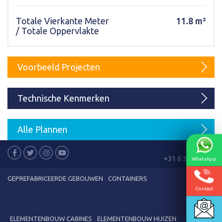
Karmod Magyarország
Karmod United Kingdom
Totale Vierkante Meter
11.8 m²
/ Totale Oppervlakte
Karmod Norge
Karmod Canada
Karmod Schweiz
Voorbeeld Projecten
Technische Kenmerken
Alle Plannen
Bel ons
+31 6 30286848
WhatsApp
GEPREFABRICEERDE GEBOUWEN
CONTAINERS
Contact
ELEMENTENBOUW CABINES
ELEMENTENBOUW HUIZEN