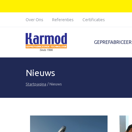
Karmod Global
Karmod Türkiye
Karmod Deutsche
Karmod Français
Over Ons
Referenties
Certificaties
Karmod France
Karmod Polska
GEPREFABRICEE
Karmod Қазақ
Karmod Indonesia
Karmod Malaysia
Karmod Azərbaycan
Nieuws
Karmod საქართველო
Karmod Узбекистон
Startpagina
/ Nieuws
Karmod Magyarország
Karmod United
Kingdom