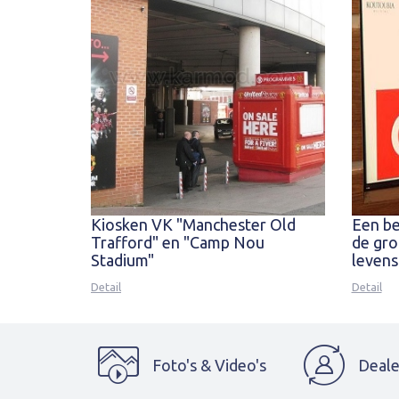
Kiosken VK "Manchester Old
Een be
Trafford" en "Camp Nou
de gr
Stadium"
levens
Detail
Detail
Foto's & Video's
Deale