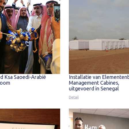
 Ksa Saoedi-Arabië
Installatie van Elemente
room
Management Cabines,
uitgevoerd in Senegal
Detail