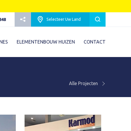
Karmod Português
Karmod Español
Karmod Europe
Karmod Netherlands
Selecteer Uw Land
848
Karmod Česko
Karmod България
NES
ELEMENTENBOUW HUIZEN
CONTACT
armod Serbia
Karmod Slovensko
Karmod Suomi
Karmod Italia
Karmod United States
Karmod Portugal
Alle Projecten
Karmod Schweiz