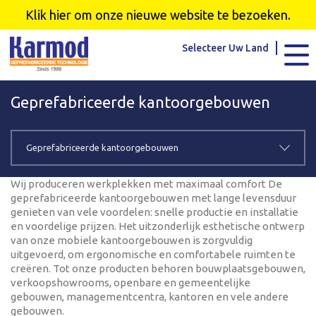
Karmod Global
Karmod Türkiye
Klik hier om onze nieuwe website te bezoeken.
Karmod العربية
Karmod Pусский
Selecteer Uw Land
Karmod Português
Karmod Español
Geprefabriceerde kantoorgebouwen
Karmod Deutsche
Karmod Français
Karmod Україна
Karmod ایران
Geprefabriceerde kantoorgebouwen
Karmod Europe
Karmod Netherlands
Wij produceren werkplekken met maximaal comfort De
geprefabriceerde kantoorgebouwen met lange levensduur
genieten van vele voordelen: snelle productie en installatie
Karmod France
Karmod Polska
en voordelige prijzen. Het uitzonderlijk esthetische ontwerp
van onze mobiele kantoorgebouwen is zorgvuldig
Karmod Ελλάδα
Karmod العربية
uitgevoerd, om ergonomische en comfortabele ruimten te
creëren. Tot onze producten behoren bouwplaatsgebouwen,
verkoopshowrooms, openbare en gemeentelijke
Karmod Česko
Karmod България
gebouwen, managementcentra, kantoren en vele andere
gebouwen.