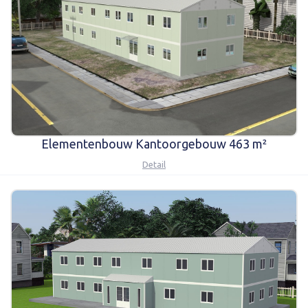
Karmod Magyarország
Karmod United Kingdom
Karmod Norge
Karmod Canada
Karmod Schweiz
Elementenbouw Kantoorgebouw 463 m²
Detail