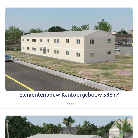
Karmod Қазақ
Karmod Indonesia
Karmod España
Karmod Romania
Karmod Serbia
Karmod Slovensko
Karmod Malaysia
Karmod Azərbaycan
Karmod ישראל
Karmod Россия
Karmod Suomi
Karmod Italia
Elementenbouw Kantoorgebouw 588m²
Karmod საქართველო
Karmod Узбекистон
Detail
Karmod Հայաստան
Karmod Shqipëri
Karmod United States
Karmod Portugal