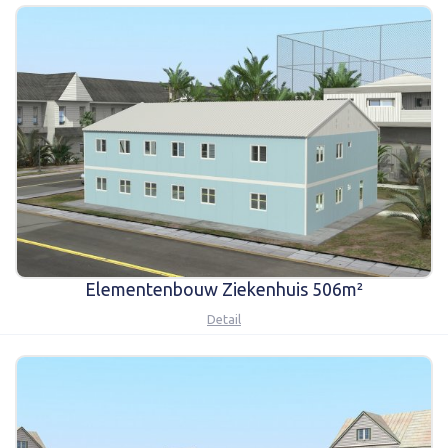
Karmod Magyarország
Karmod United Kingdom
Karmod Norge
Karmod Canada
Karmod Schweiz
Elementenbouw Ziekenhuis 506m²
Detail