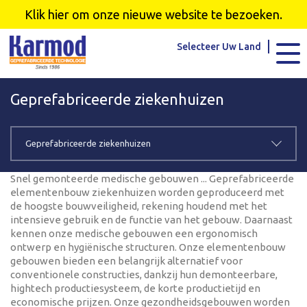
Karmod Global
Karmod Türkiye
Klik hier om onze nieuwe website te bezoeken.
Karmod العربية
Karmod Pусский
Selecteer Uw Land
Karmod Português
Karmod Español
Geprefabriceerde ziekenhuizen
Karmod Deutsche
Karmod Français
Karmod Україна
Karmod ایران
Geprefabriceerde ziekenhuizen
Karmod Europe
Karmod Netherlands
Snel gemonteerde medische gebouwen ... Geprefabriceerde
elementenbouw ziekenhuizen worden geproduceerd met
de hoogste bouwveiligheid, rekening houdend met het
Karmod France
Karmod Polska
intensieve gebruik en de functie van het gebouw. Daarnaast
kennen onze medische gebouwen een ergonomisch
Karmod Ελλάδα
Karmod العربية
ontwerp en hygiënische structuren. Onze elementenbouw
gebouwen bieden een belangrijk alternatief voor
conventionele constructies, dankzij hun demonteerbare,
Karmod Česko
Karmod България
hightech productiesysteem, de korte productietijd en
economische prijzen. Onze gezondheidsgebouwen worden