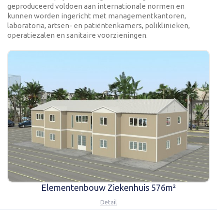
Karmod Қазақ
Karmod Indonesia
geproduceerd voldoen aan internationale normen en
kunnen worden ingericht met managementkantoren,
laboratoria, artsen- en patiëntenkamers, poliklinieken,
Karmod España
Karmod Romania
operatiezalen en sanitaire voorzieningen.
Karmod Serbia
Karmod Slovensko
Karmod Malaysia
Karmod Azərbaycan
Karmod ישראל
Karmod Россия
Karmod Suomi
Karmod Italia
Karmod საქართველო
Karmod Узбекистон
Karmod Հայաստան
Karmod Shqipëri
Elementenbouw Ziekenhuis 576m²
Karmod United States
Karmod Portugal
Detail